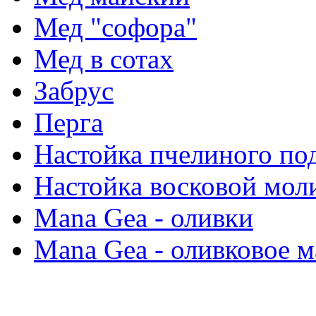
Мед "софора"
Мед в сотах
Забрус
Перга
Настойка пчелиного по
Настойка восковой мол
Mana Gea - оливки
Mana Gea - оливковое м